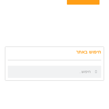
חיפוש באתר
ח
ח
י
י
פ
פ
ו
ו
ש
ש