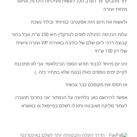
יחד מהבוקר עד הערב נוכל לעשות פעילויות היכרות, וסיעור
מוחות ועזרה
ולעשות את היום הזה אפקטיבי במיוחד ובלתי נשכח.
עלות הכניסה הרגילה לאדם לטרקלין היא 250 ש"ח, אבל בתור
קבוצה דרכי ליום שלם של כתיבה באווירת VIP ועזרה אישית
שלי רק 150 ש"ח!
זהו יום מיוחד לכבוד חודש הספר הבינלאומי. אני לא מתכננת
לקיים ימים נוספים כאלו (בטח שלא במחיר כזה…)
אז תפסו את מקומכם כבר עכשיו!
אפשר להירשם כאן: בלחיצה על הכפתור 'אני בפנים' תועברו
לעמוד סליקה מאובטח ותוכלו לשלם בפייפאל או באשרא