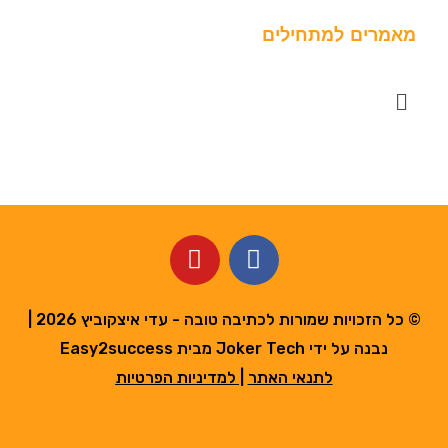
מאמרים למתחילים
M
e
n
u
Y
F
o
a
u
c
t
e
© כל הזכויות שמורות לכתיבה טובה - עדי איצקוביץ 2026 |
u
b
נבנה על ידי Joker Tech מבית Easy2success
b
o
לתנאי האתר
|
למדיניות הפרטיות
e
o
k