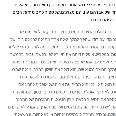
זה די בעייתי לקרוא אותו במקור שכן הוא כתוב באנגלית
ד של אברהם עוז, הם מצוינים.שקספיר כתב מחזות רבים
ק טעימה קצרה:
יותר בעולם. הסיפור: המלט, נסיך דנמרק, אבל על מות אביו
מדי עם דודו שהפך למלך. לילה אחד מתגלה להמלט רוחו של
נקמת דם. המלט ההמום מתחבט ומתלבט מה לעשות, הרי אולי זו
ות. במקביל, אופליה דוחה את חיזוריו לפי בקשת אביה. בהמשך,
א מתעמת עם אמו שקפצה למיטת רוצח בעלה, במהלך העימות
מלך הרוצח נמצא שם, הוא דוקר את הוילון בחרב ומגלה שהרג
אבדת בנהר. בינתיים, המלך מבין שהמלט גילה את סודו
לא מצליח לו ולכן הוא מסית את אחיה של אופליה להרוג את
ט לאח של אופליה קורים טוויסטים טרגיים ובסוף המחזה נותר
לספר את הסיפור הלאה. מבין הציטטות המוכרות של המחזה
 "יש נסתרות, הורציו, בשמים ועל פני הארץ שהמדע לא שיערם
ולם, ובצדק, המתחיל במילים "להיות או לא להיות, זו השאלה".