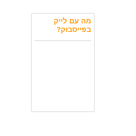
ן
א
מה עם לייק
ו
בפייסבוק?
ת
י