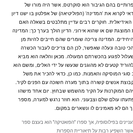
פרותיים בהם הגיבור הוא סוקרטס, אשר היה מורו של
י לקרוא את 'המדינה' (הפוליטיאה) של אפלטון בו ישנו דיון
 האידיאלית. חוקרים רבים עדיין מתלבטים בשאלה האם
המוצגת שם או שהוא אירוני. הדיון הולך בערך כך: המדינה
יחידים. המדינה צריכה שומרים שהם חייבים להיות מן
כי טובה ונעלה שאפשר, לכן הם צריכים לעבור הכשרה
 שעלול לפגוע בהכשרתם המעולה. מכאן והלאה הוא מביא
להוריד קטעים לא מהוגנים שנעשו על ידי האלים, ומשם הוא
 סוגי המוסיקה והאמנות. כמו כן, כדאי להכיר את משל
בוצת אנשים קשורה בתוך מערה חשוכה עם הפנים לקיר.
יהם המוקרנות על הקיר מהשמש שבחוץ. יום אחד מישהו
עתו עולם שלם וצבעוני. הוא חוזר נרגש למערה, מספר
הם לא מאמינים לו ונשארים במקום.
ניינים בפילוסופיה, אך ספרו "הפואטיקה" הוא בעצם ספר
אשר השפיע רבות על תיאוריית הספרות