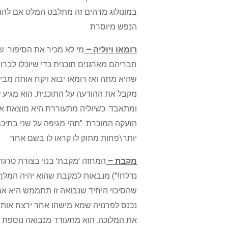
במונולוג מדהים זה מתלבט המלט אם להתא
הנפש מיוסרת
רומאו ויוליה –
מי לא מכיר את הסיפור: 
חבריהם מארגנים תוכנית כדי שיוכלו לברו
שהיא מתה ואז רומאו יבוא ויקח אותה מבי
מקבל את ההודעה על התוכנית. הוא מגיע
ומתאבד. כשיוליה מתעוררת היא מוצאת את
הזעקה המוכרת: "תהי מגיפה על שני בתיכם!
יותר\פחות מתוק לו קראו לו בשם אחר
מקבת –
המחזה 'מקבת' בנוי בצורת טרגדיה
נדלח!") מנבאות למקבת שהוא יהיה המלך 
שהסיכוי היחיד שנבואה זו תתממש היא אם
נכנס לפרנויה שמא מישהו אחר ירצח אותו 
את המלוכה. הוא מתעודד מנבואה נוספת