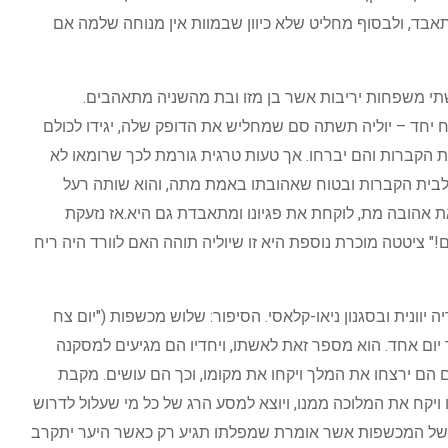
בד, ולבסוף מחליט שלא כיוון שבמוות אין מנוחה שלמה אם
שתי משפחות יריבות אשר בן מזו ובת מהשניה מתאהבים.
ח יחד – יוליה תשתה סם שמחליש את הדופק שלה, יגידו לכולם
ת הקברות והם יברחו. אך טעות טרגית גורמת לכך שרומאו לא
 לבית הקברות ובטוח שאהובתו באמת מתה, והוא שותה רעל
 אהובה מת, לוקחת את פגיונו ומתאבדת גם היא.אז נזעקת
" ציטטה מוכרת נוספת היא זו שיוליה תוהה האם לוורד היה ריח
 יוונית ובסגנון ניאו-קלאסי. הסיפור: שלוש מכשפות ("יום צח
יום אחד. הוא מספר זאת לאשתו, ויחדיו הם מגיעים למסקנה
 הם ירצחו את המלך ויקחו את מקומו, וכך הם עושים. מקבת
ויקח את המלוכה ממנו, ויוצא למסע הרג של כל מי שעלול לדרוש
 של המכשפות אשר אומרת שמפלתו תגיע רק כאשר היער יתקרב