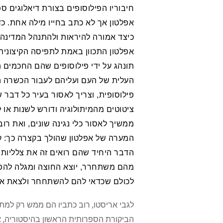
חיבוריו הפילוסופים בצורת דיאלוגים ס
אפלטון אך לא כתב בחייו מילה אחת. כדא
כיצד אמורה להיראות ולהתנהל המדינה
אפלטון התכוון באמת לתפיסה הקיצונית 
תונהג על ידי פילוסופים שהם החכמים ה
העלית של העם ועליהם לעבור הכשרה ה
פילוסופית, וצריך לאסור בעיר כל דבר
ציטוטים מהמיתולוגיה ודורש לשנות או 
ממשיך לאסור כלי נגינה שונים, ואת רוב
המערה של אפלטון שהולך בקצרה כך: ק
הדבר היחיד שהם רואים זה את צלליות
מהם משתחרר, יוצא החוצה ומגלה להפת
לכולם שכדאי להם להשתחחר ולצאת אך 
לגבי אריסטו, רוב כתביו הם ממש רק למתע
הביקורת הספרותית הראשון בהיסטוריה, 