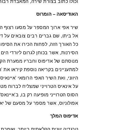
וכולו כתוב בצורת שירה, המאבדת רבות
האודיסאה – הומרוס
שיר אפי ארוך המספר על מסעו רצוף ה
אל ביתו, שם גברים רבים צובאים על 
כל האורך הזה, לפחות הכירו את הסיפור
הסירנות, אשר בכוחן לגרום ליורדי הים
מנוסתם של אדיפוס וחבריו ממערת הקיק
למתעניינים בקריאה נוספת קיראו את 
היווני, ואת השיר האפי הרומאי 'איינאי
על אינאיס הטרוייני שמצליח לברוח מט
הסוס הטרוייני מופיעה רק בו, ב'איינאס'
אפולוניוס, אשר מספר על מסעם של יאס
אדיפוס המלך
טרגדיה יוונית הקלאסית ביותר. שומרת ע