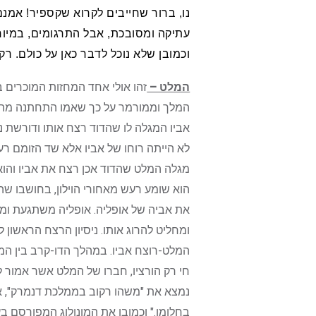
נו, ברור שחייבים לקרוא שקספיר! אמנם 
עתיקה ומסובכת, אבל התרגומים, במיוח
וכמובן שלא נוכל לדבר כאן על כולם. ר
המלט –
זהו אולי אחד המחזות המוכרים ב
המלך וממורמר על כך שאמו התחתנה מהר 
אביו המגלה לו שהדוד רצח אותו ודורשת 
לא הייתה רוחו של אביו אלא שד הזומם רע
מגלה המלט שהדוד אכן רצח את אביו והו
הוא שומע רעש מאחורי הוילון, בחושבו שה
את אביה של אופליה. אופליה משתגעת ומת
ומחליט להרוג אותו. ניסיון הרצח הראשון 
המלט-רוצח אביו. במהלך הדו-קרב בין המל
חי רק הורציו, חברו של המלט אשר אמור 
נמצא את "משהו רקוב בממלכת דנמרק", את
בחלומו." וכמובן את המונולוג המפורסם בע