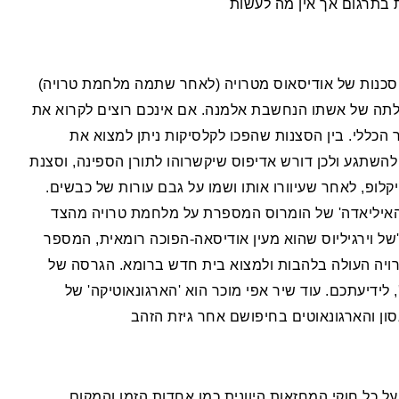
 בתרגום אך אין מה לעשות
סכנות של אודיסאוס מטרויה (לאחר שתמה מלחמת טרויה)
דלתה של אשתו הנחשבת אלמנה. אם אינכם רוצים לקרוא את
 הכללי. בין הסצנות שהפכו לקלסיקות ניתן למצוא את
 להשתגע ולכן דורש אדיפוס שיקשרוהו לתורן הספינה, וסצנת
לופ, לאחר שעיוורו אותו ושמו על גבם עורות של כבשים.
'האיליאדה' של הומרוס המספרת על מלחמת טרויה מהצד
ס'של וירגיליוס שהוא מעין אודיסאה-הפוכה רומאית, המספר
רויה העולה בלהבות ולמצוא בית חדש ברומא. הגרסה של
, לידיעתכם. עוד שיר אפי מוכר הוא 'הארגונאוטיקה' של
ון והארגונאוטים בחיפושם אחר גיזת הזהב
ל כל חוקי המחזאות היוונית כמו אחדות הזמן והמקום,