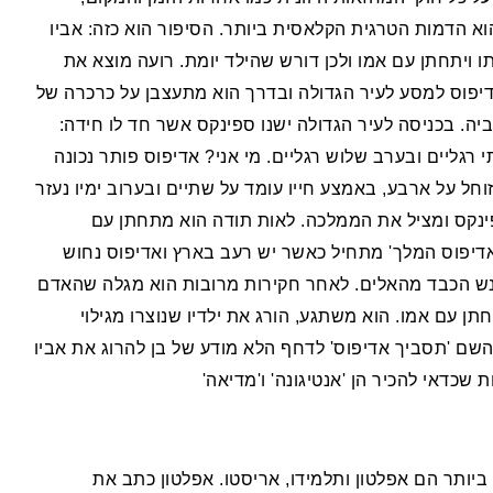
וא הדמות הטרגית הקלאסית ביותר. הסיפור הוא כזה: אביו
ו ויתחתן עם אמו ולכן דורש שהילד יומת. רועה מוצא את
אדיפוס למסע לעיר הגדולה ובדרך הוא מתעצבן על כרכרה של
יה. בכניסה לעיר הגדולה ישנו ספינקס אשר חד לו חידה:
 רגליים ובערב שלוש רגליים. מי אני? אדיפוס פותר נכונה
חל על ארבע, באמצע חייו עומד על שתיים ובערוב ימיו נעזר
ינקס ומציל את הממלכה. לאות תודה הוא מתחתן עם
דיפוס המלך' מתחיל כאשר יש רעב בארץ ואדיפוס נחוש
נש הכבד מהאלים. לאחר חקירות מרובות הוא מגלה שהאדם
ן עם אמו. הוא משתגע, הורג את ילדיו שנוצרו מגילוי
השם 'תסביך אדיפוס' לדחף הלא מודע של בן להרוג את אביו
ת שכדאי להכיר הן 'אנטיגונה' ו'מדיאה'
 ביותר הם אפלטון ותלמידו, אריסטו. אפלטון כתב את