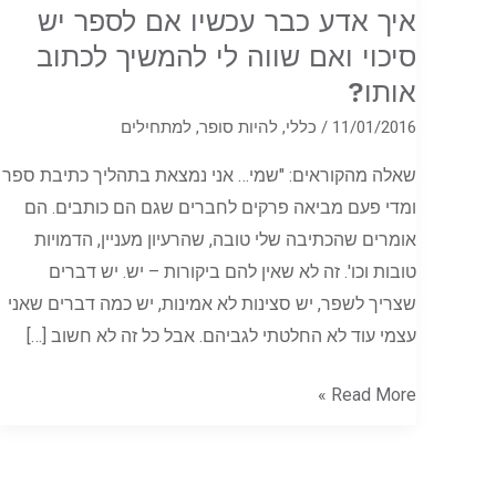
איך אדע כבר עכשיו אם לספר יש
כבר
סיכוי ואם שווה לי להמשיך לכתוב
עכשיו
אותו?
אם
לספר
11/01/2016
/
כללי
,
להיות סופר
,
למתחילים
יש
שאלה מהקוראים: "שמי… אני נמצאת בתהליך כתיבת ספר
סיכוי
ומדי פעם מביאה פרקים לחברים שגם הם כותבים. הם
ואם
אומרים שהכתיבה שלי טובה, שהרעיון מעניין, הדמויות
שווה
טובות וכו'. זה לא שאין להם ביקורות – יש. יש דברים
לי
שצריך לשפר, יש סצינות לא אמינות, יש כמה דברים שאני
להמשיך
עצמי עוד לא החלטתי לגביהם. אבל כל זה לא חשוב […]
לכתוב
אותו?
Read More »