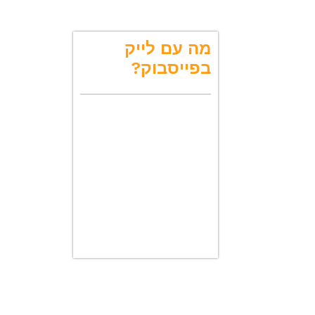
ן
א
מה עם לייק
ו
בפייסבוק?
ת
י