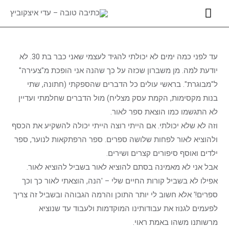
ילוג
תפריט
תוכן
ראשי
Post
navigation
עד לפני כמה ימים לא יכולתי להגיד לעצמי שאני כבר בת 30. לא
יודעת למה. מן משברון שכזה על כך שהנה אני הופכת מ"צעירה"
ל"מבוגרת". בראשי עולים כל הדברים שהספקתי (חתונה, שתי
בנות מקסימות, הקמת עסק מצליח) מול הדברים שחלמתי ועדיין
לא התגשמו כמו הוצאת ספר לאור.
וזה לא שלא יכולתי. אם הייתי רוצה הייתי יכולה להשקיע את הכסף
ולהוציא לאור לפחות שלושה ספרים. ספר הרפתקאות לנוער, ספר
ילדים ואוסף סיפורים קצרים ושירים.
אבל אני לא מאמינה בסתם להוציא לאור בשביל להוציא לאור.
אפילו לא בשביל קורות החיים שלי – 'הנה, הוצאתי לאור כך וכך
ספרים!' אלא חשוב לי יותר התוכן והרמה הגבוהה ובשביל זה צריך
לפעמים לגנוז את עבודותינו המוקדמות ולעבוד עד שנוציא
מרשותנו משהו באמת ראוי.