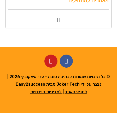
מאמרים למתחילים
M
e
n
u
Y
F
o
a
u
c
t
e
© כל הזכויות שמורות לכתיבה טובה - עדי איצקוביץ 2026 |
u
b
נבנה על ידי Joker Tech מבית Easy2success
b
o
לתנאי האתר
|
למדיניות הפרטיות
e
o
k