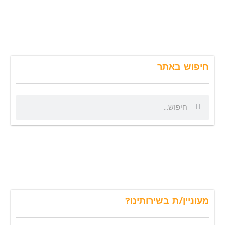
חיפוש באתר
ח
ח
י
י
פ
פ
ו
ו
ש
ש
מעוניין/ת בשירותינו?